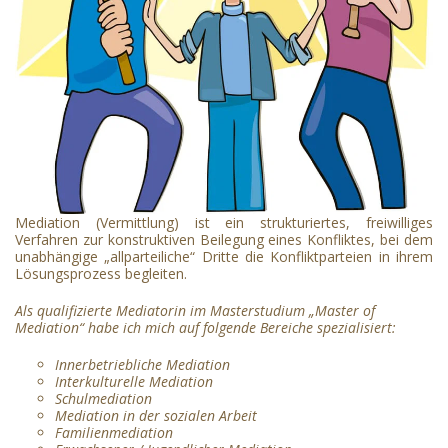
Mediation
(Vermittlung) ist ein strukturiertes, freiwilliges
Verfahren zur konstruktiven Beilegung eines Konfliktes, bei dem
unabhängige „allparteiliche“ Dritte die Konfliktparteien in ihrem
Lösungsprozess begleiten.
Als
qualifizierte Mediatorin im Masterstudium „Master of
Mediation“
habe ich mich auf folgende Bereiche spezialisiert:
Innerbetriebliche Me
diation
Interkulturelle Mediation
Schulmediation
Mediation in der sozialen Arbeit
Familienmediation